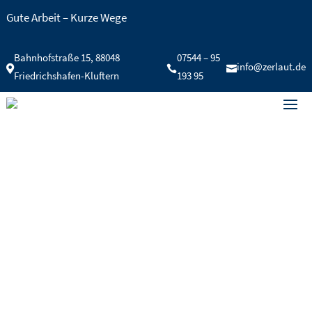
Gute Arbeit – Kurze Wege
Bahnhofstraße 15, 88048
07544 – 95
info@zerlaut.de



Friedrichshafen-Kluftern
193 95